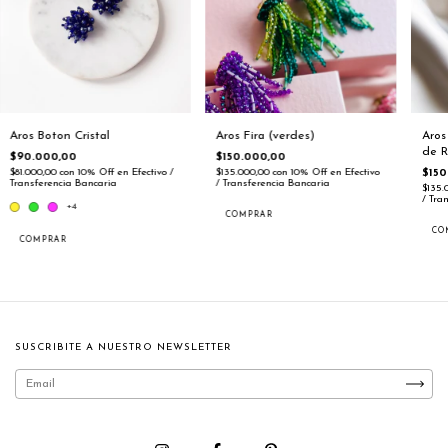
Aros Boton Cristal
Aros Fira (verdes)
Aros
de R
$90.000,00
$150.000,00
$81.000,00
con
10% Off en Efectivo /
$135.000,00
con
10% Off en Efectivo
$150
Transferencia Bancaria
/ Transferencia Bancaria
$135.
/ Tra
+4
CO
COMPRAR
SUSCRIBITE A NUESTRO NEWSLETTER